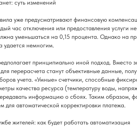
анет: суть изменений
вила уже предусматривают финансовую компенсац
дый час отключения или предоставления услуги н
олжна уменьшаться на 0,15 процента. Однако на п
а удается немногим.
едполагает принципиально иной подход. Вместо з
для перерасчета станут объективные данные, пол
оров учета. «Умные» счетчики, способные фиксиро
метры качества ресурса (температуру воды, напряж
ередавать информацию о сбоях. Таким образом, ф
м для автоматической корректировки платежа.
ужбе жителей: как будет работать автоматизация