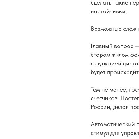
сделать такие пе
настойчивых.
Возможные сложн
Главный вопрос —
старом жилом фон
с функцией дист
будет происходит
Тем не менее, го
счетчиков. Посте
России, делая пр
Автоматический п
стимул для упра