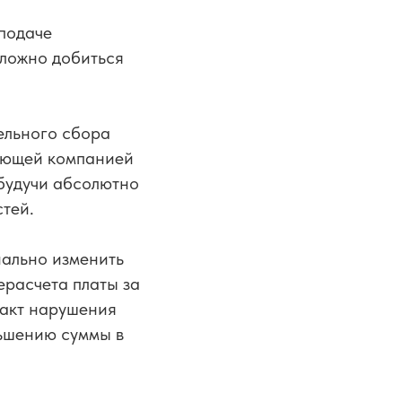
 подаче
сложно добиться
ельного сбора
ляющей компанией
будучи абсолютно
тей.
нально изменить
ерасчета платы за
факт нарушения
ньшению суммы в