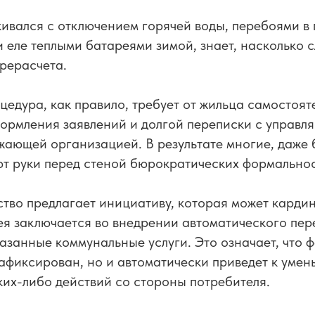
кивался с отключением горячей воды, перебоями в
и еле теплыми батареями зимой, знает, насколько 
рерасчета.
едура, как правило, требует от жильца самостоят
формления заявлений и долгой переписки с управ
ающей организацией. В результате многие, даже 
т руки перед стеной бюрократических формальнос
ство предлагает инициативу, которая может карди
ея заключается во внедрении автоматического пер
азанные коммунальные услуги. Это означает, что 
зафиксирован, но и автоматически приведет к уме
ких-либо действий со стороны потребителя.