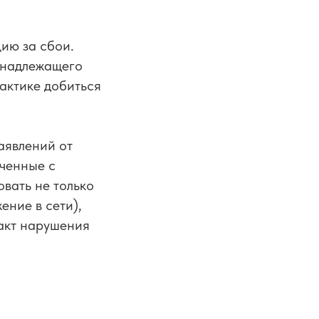
ию за сбои.
енадлежащего
рактике добиться
аявлений от
ученные с
вать не только
ение в сети),
акт нарушения