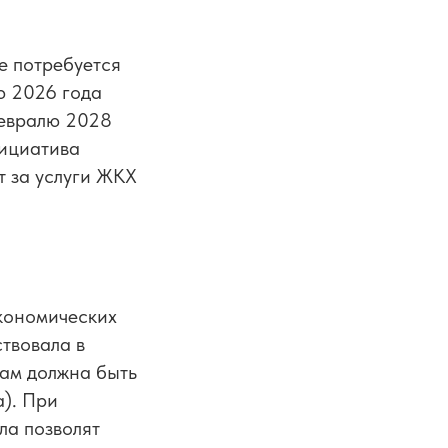
е потребуется
ю 2026 года
февралю 2028
нициатива
т за услуги ЖКХ
экономических
ствовала в
мам должна быть
а). При
ла позволят