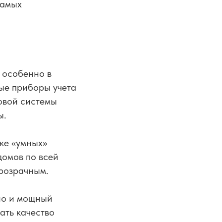
самых
, особенно в
ые приборы учета
овой системы
ы.
вке «умных»
домов по всей
прозрачным.
 но и мощный
ать качество