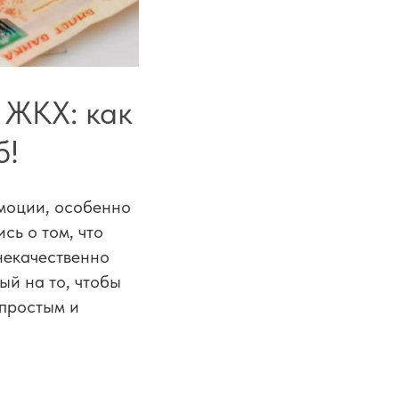
 ЖКХ: как
б!
моции, особенно
сь о том, что
некачественно
ый на то, чтобы
 простым и