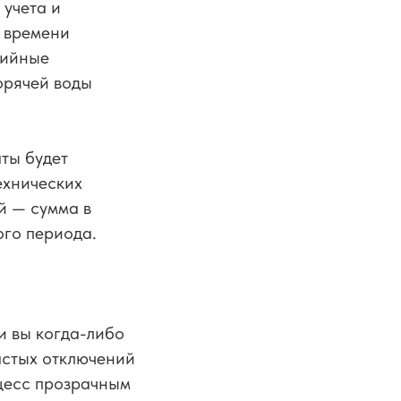
 учета и
 времени
рийные
орячей воды
аты будет
ехнических
й — сумма в
ого периода.
и вы когда-либо
астых отключений
оцесс прозрачным