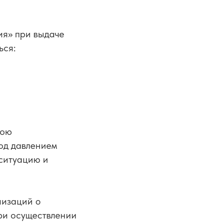
ия» при выдаче
ься:
вою
од давлением
ситуацию и
низаций о
ри осуществлении