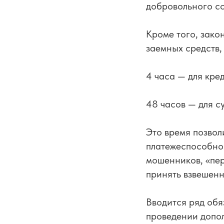
добровольного со
Кроме того, зако
заемных средств,
4 часа — для кре
48 часов — для с
Это время позвол
платежеспособнос
мошенников, «пер
принять взвешен
Вводится ряд обя
проведении допо