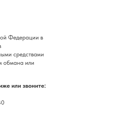
кой Федерации в
в
ными средствами
ем обмана или
иже или звоните:
30