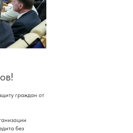
ов!
ащиту граждан от
ганизации
едита без