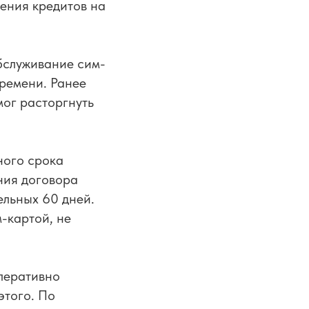
ения кредитов на
бслуживание сим-
времени. Ранее
мог расторгнуть
ного срока
ния договора
ельных 60 дней.
м-картой, не
перативно
 этого. По