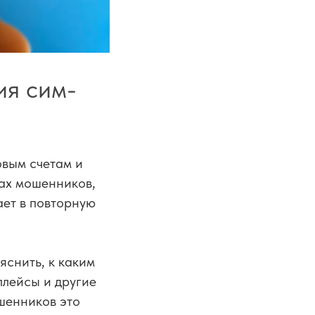
ия сим-
овым счетам и
ках мошенников,
ет в повторную
яснить, к каким
плейсы и другие
шенников это