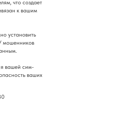
лям, что создает
ивязан к вашим
жно установить
 У мошенников
данным.
ия вашей сим-
зопасность ваших
30