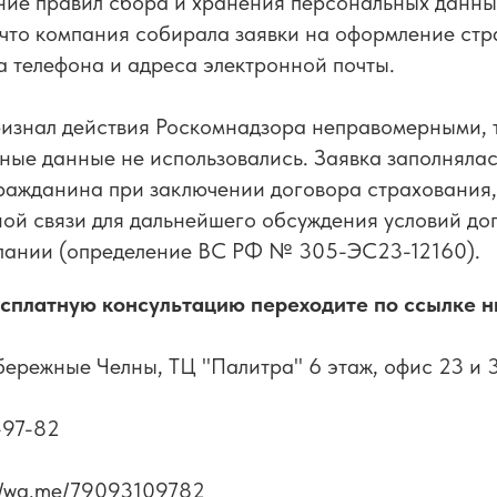
ние правил сбора и хранения персональных данны
 что компания собирала заявки на оформление стр
 телефона и адреса электронной почты.
изнал действия Роскомнадзора неправомерными, т
ные данные не использовались. Заявка заполнялас
ражданина при заключении договора страхования,
ой связи для дальнейшего обсуждения условий до
пании (определение ВС РФ № 305-ЭС23-12160).
есплатную консультацию переходите по ссылке н
бережные Челны, ТЦ "Палитра" 6 этаж, офис 23 и 
-97-82
//wa.me/79093109782