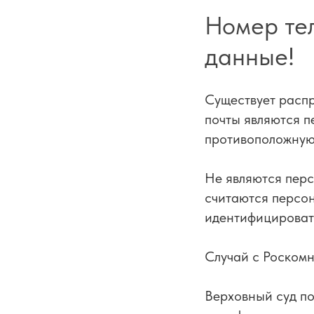
Номер те
данные!
Существует распр
почты являются 
противоположную 
Не являются перс
считаются персо
идентифицировать
Случай с Роском
Верховный суд п