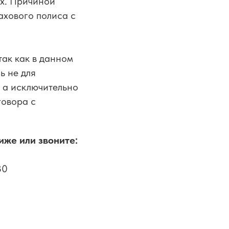
х. Причиной
ахового полиса с
ак как в данном
ь не для
 а исключительно
говора с
иже или звоните:
30