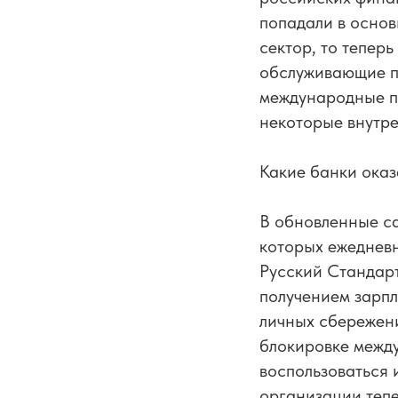
попадали в осно
сектор, то тепер
обслуживающие п
международные пе
некоторые внутр
Какие банки оказ
В обновленные с
которых ежедневн
Русский Стандарт
получением зарпл
личных сбережени
блокировке между
воспользоваться
организации тепе