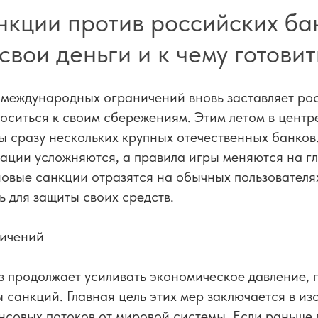
кции против российских бан
свои деньги и к чему готови
 международных ограничений вновь заставляет ро
оситься к своим сбережениям. Этим летом в цент
ы сразу нескольких крупных отечественных банко
ции усложняются, а правила игры меняются на гл
новые санкции отразятся на обычных пользователя
ь для защиты своих средств.
ничений
з продолжает усиливать экономическое давление,
 санкций. Главная цель этих мер заключается в из
совых потоков от мировой системы. Если раньше 