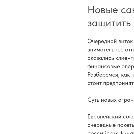
Новые сан
защитить 
Очередной виток
внимательнее отн
оказались клиент
финансовые опера
Разберемся, как 
стоит предпринят
Суть новых огра
Европейский сою
очередные пакеты
российских финан