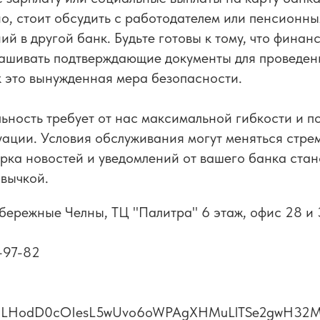
о, стоит обсудить с работодателем или пенсионн
ий в другой банк. Будьте готовы к тому, что фина
рашивать подтверждающие документы для проведен
к это вынужденная мера безопасности.
ность требует от нас максимальной гибкости и п
ации. Условия обслуживания могут меняться стре
рка новостей и уведомлений от вашего банка стан
вычкой.
абережные Челны, ТЦ "Палитра" 6 этаж, офис 28 и
-97-82
/u/f9LHodD0cOIesL5wUvo6oWPAgXHMuLlTSe2gwH32