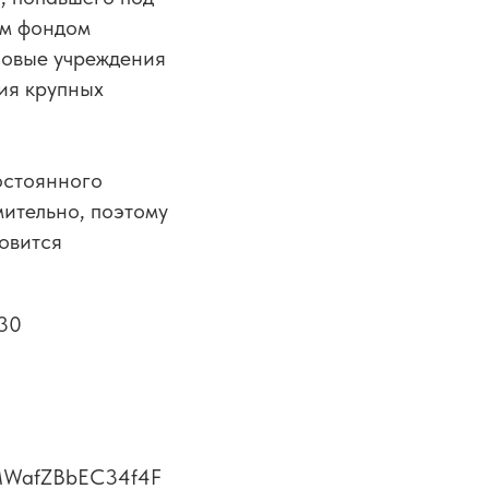
ым фондом
нсовые учреждения
ия крупных
остоянного
мительно, поэтому
овится
 30
MWafZBbEC34f4F