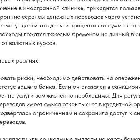
ечение в иностранной клинике, приходится пользо
оронние сервисы денежных переводов часто устан
е могут достигать десяти процентов от суммы отпр
расходы ложатся тяжелым бременем на личный бюд
 от валютных курсов.
новых реалиях
овать риски, необходимо действовать на опереже
статус вашего банка. Если он оказался в санкцион
менно услуги вам жизненно необходимы. Для регу
реводов имеет смысл открыть счет в кредитной о
подверглась ограничениям и сохранила доступ к с
ереводов.
е зарплату или социальные выплаты на карту банка