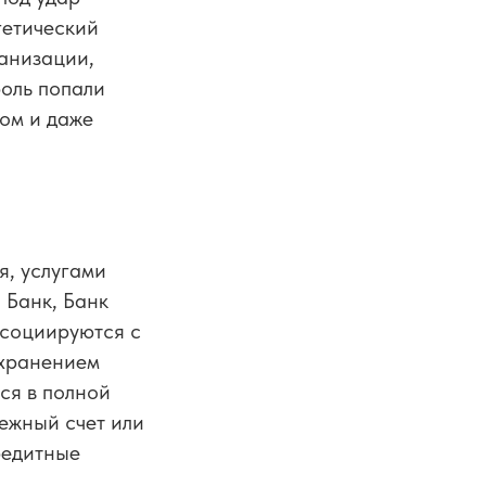
гетический
ганизации,
оль попали
ом и даже
, услугами
 Банк, Банк
ссоциируются с
 хранением
ся в полной
ежный счет или
редитные