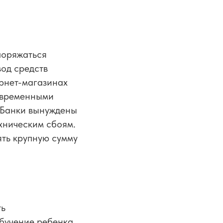
поряжаться
вод средств
ернет-магазинах
с временными
 Банки вынуждены
ехническим сбоям.
ять крупную сумму
ть
обучение ребенка