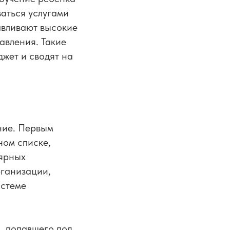
ваться услугами
авливают высокие
авления. Такие
жет и сводят на
ние. Первым
ном списке,
лярных
рганизации,
истеме
, попавшего под