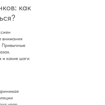
ков: как
ться?
ссиян
ре внимания
в. Привычные
азах.
х и какие шаги
 принимая
оляции
под удар