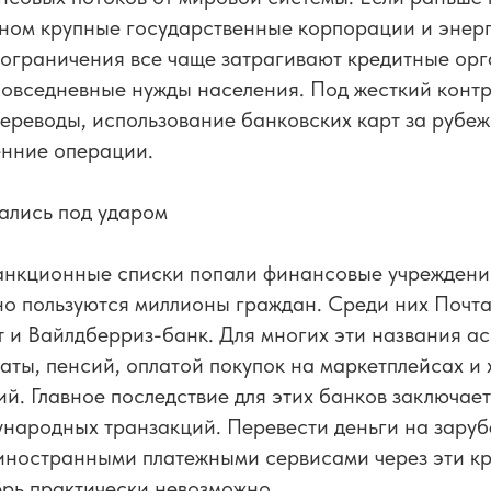
вном крупные государственные корпорации и энер
ь ограничения все чаще затрагивают кредитные ор
овседневные нужды населения. Под жесткий контр
реводы, использование банковских карт за рубеж
енние операции.
ались под ударом
анкционные списки попали финансовые учреждения
о пользуются миллионы граждан. Среди них Почта
 и Вайлдберриз-банк. Для многих эти названия а
аты, пенсий, оплатой покупок на маркетплейсах и
й. Главное последствие для этих банков заключает
народных транзакций. Перевести деньги на заруб
 иностранными платежными сервисами через эти к
рь практически невозможно.